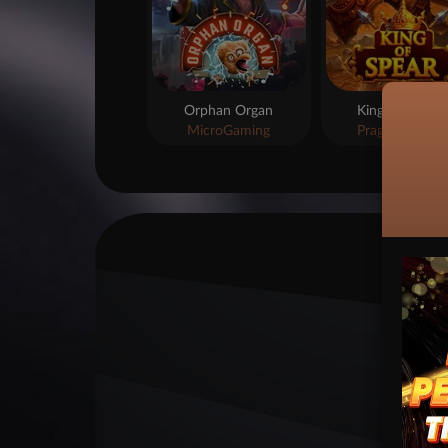
Orphan Organ
King Of Spear
MicroGaming
Pragmatic Pla