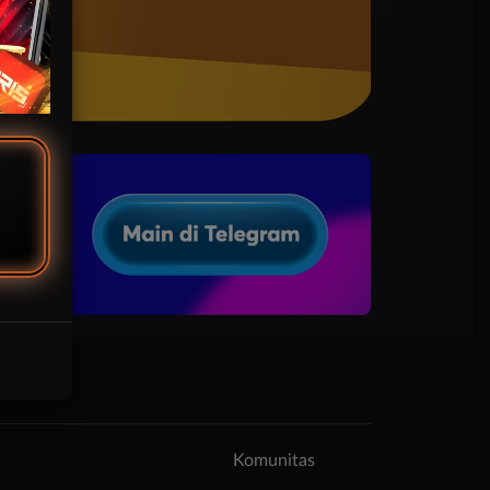
Komunitas