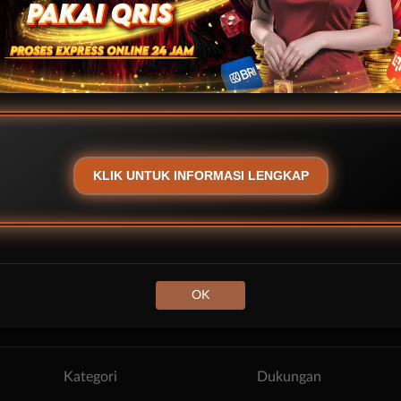
KLIK UNTUK INFORMASI LENGKAP
OK
ercaya Di Asia
Kategori
Dukungan