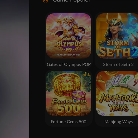
Gates of Olympus POP
Storm of Seth 2
Fortune Gems 500
Mahjong Ways