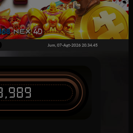
Jum, 07-Agt-2026 20.34.45
kin ditimbulkan.
Pemeliharaan Terjadwal: MarbleX pada 31-Jul-2026 dari 00.00.
5,356