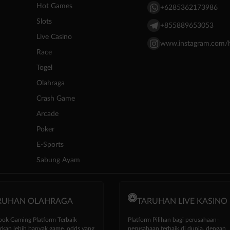
Hot Games
+6285362173986
Slots
+855889653053
Live Casino
www.instagram.com/he
Race
Togel
Olahraga
Crash Game
Arcade
Poker
E-Sports
Sabung Ayam
RUHAN OLAHRAGA
TARUHAN LIVE KASINO
ook Gaming Platform Terbaik
Platform Pilihan bagi perusahaan-
kan lebih banyak game, odds yang
perusahaan terbaik di dunia, dengan