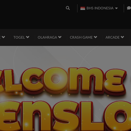
BHS INDONESIA
E
TOGEL
OLAHRAGA
CRASH GAME
ARCADE