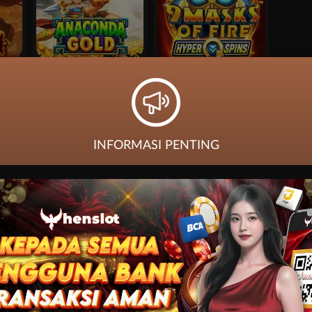
s
Anaconda Gold
9 Masks of Fire™ HyperSpins™
y
Pragmatic Play
MicroGaming
INFORMASI PENTING