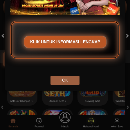
IDR
12,670,341,546
KLIK UNTUK INFORMASI LENGKAP
HOT GAMES
SLOTS
LIVE CASINO
RACE
TOGEL
OL
Klik Disini!
Game Populer
OK
Gates of Olympus POP
Storm of Seth 2
Goyang Gaib
Beranda
Promosi
Masuk
Hubungi Kami
Akun Saya