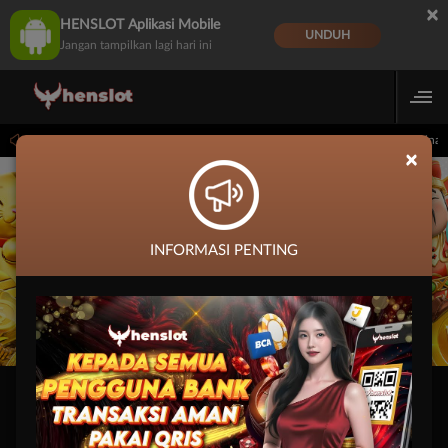
×
HENSLOT Aplikasi Mobile
UNDUH
Jangan tampilkan lagi hari ini
4.59.59 sampai 30-Sep-2026 14.59.59. Selama waktu ini, PP Virtual Sports permaina
×
INFORMASI PENTING
JACKPOT
PLAY