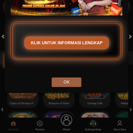
IDR
12,679,652,668
KLIK UNTUK INFORMASI LENGKAP
HOT GAMES
SLOTS
LIVE CASINO
RACE
TOGEL
OL
Klik Disini!
Game Populer
OK
Gates of Olympus POP
Treasures of Aztec
Goyang Gaib
Mahjong 
Beranda
Promosi
Masuk
Hubungi Kami
Akun Saya